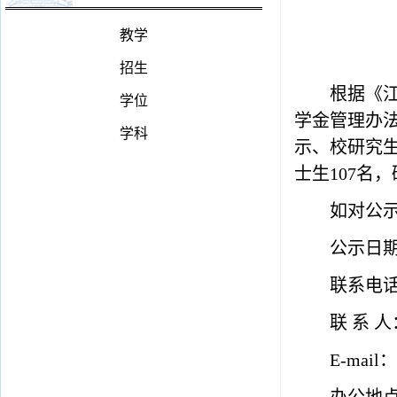
教学
招生
根据《
学位
学金管理办法
学科
示
、校研究
士生
107
名，
如对公
公示日
联系电
联
系
人
E-mail：