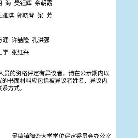
胡 海
樊钰辉
余朝霞
王雅琪
郭晓琴
梁 芳
万涯
许喆隆
孔洪强
礼学
张红兴
人员的资格评定有异议者，请在公示期内以
议的书面材料应包括被异议者姓名、异议内
联系方式。
景德镇陶瓷大学学位评定委员会办公室