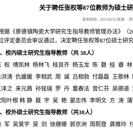
关于聘任张权等87位教师为硕士
发布时间：2025/06/10 来源： 
根据《景德镇陶瓷大学研究生指导教师管理办法》（
2
位评定委员会审议通过，决定聘任张权等
硕士
研
87位
、
校内硕士研究生指导教师（共
38人）
张 权
傅凯林
杨林飞
桂良齐
杨玉龙
陈 磬
桂 睿
林
朱洪涛
仇媛媛
李相武
周 诚
吕相勃
付磊磊
王歌林
王泽之
来元茜
孙铭瑞
罗 丹
董春法
曾仁芬
吴德道
欧阳叶根
韩 静
聂 宇
吴 艳
晏志伟
李明文
方 涛
蒲
、
校外硕士研究生指导教师（共
30
人）
 军
吴昊宇
吴 剑
徐姗姗
郭京洲
周熙登
龚雅玲