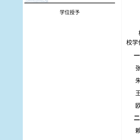
学位授予
校学
一
二
赖