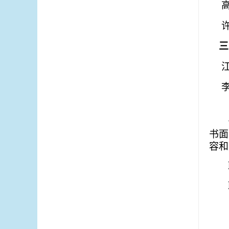
三
书面
容和