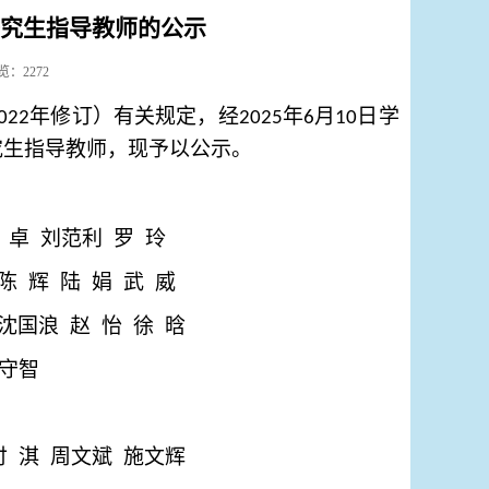
研究生指导教师的公示
浏览：
2272
年修订）有关规定，经
年
月
日学
022
2025
6
10
究生指导教师，
现予以
公示。
 卓
刘范利
罗 玲
陈 辉
陆 娟
武 威
沈国浪
赵 怡
徐 晗
守智
付 淇
周文斌
施文辉