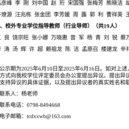
高彦峰
李 刚
刘中国
赵 珩
宋国强
张梅芳
熊晓洁
许燎源
汪兆栋
张金团
李芳媛
周 蕗
郭 利
曹祥英
、
校外
专业学位指导
教师
（行业导师）
（共
19
人）
江 良
饶宗旺
张小娜
万晓惠
曾 军
杨 青
刘 锐
蔡
李 涛
汤 辉
许 超
赖祖龙
陈 洁
孟原召
楼建龙
辛
公示期为
202
5
年
6
月
10
日至
202
5
年
6
月
16
日。如对上述
方式向我校学位评定委员会办公室提出异议。提出异
支持异议的具体证据，以及提出异议者的真实姓名和
联系人：杨老师
联系电话：
0798-8494668
电子邮箱：
tcdxxwb@163.com