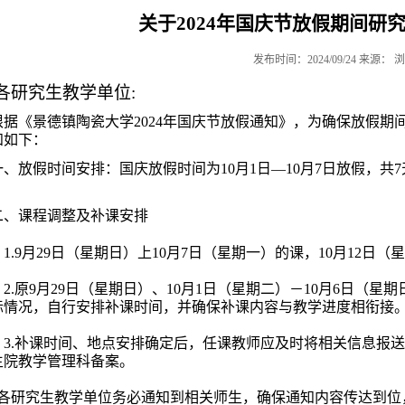
关于2024年国庆节放假期间研
发布时间：2024/09/24 来源： 
各
研究生
教学单位
:
根据《景德镇陶瓷大学
2024年
国庆
节放假通知》，为确保放假期
知如下：
一、
放假时间安排
：
国庆
放假时间
为
10月1日—10月7日放假，共
二、
课程调整及补课安排
1.9月29日（星期日）上10月7日（星期一）的课，10月12日
.原
9月29日（星期日）、10月1日（星期二）－10月6日（星
际情况，自行安排补课时间，并确保补课内容与教学进度相衔接
.补课时间、地点安排确定后，任课教师应及时将相关信息报送
生院教学管理科备案。
各
研究生
教学单位务必通知到相关师生，确保通知内容传达到位