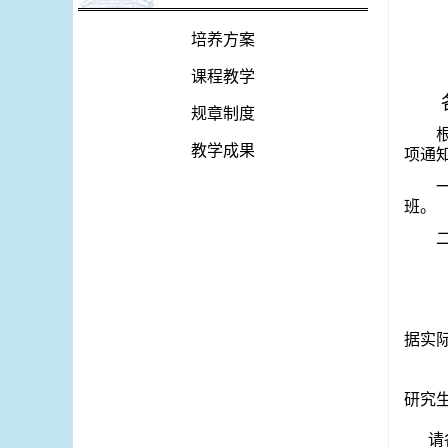
培养方案
课程教学
规章制度
教学成果
项通
班。
2
据实
3
研究
请