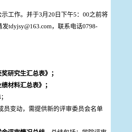
公示工作。并于
3
月
20
日下午
5
：
00
之前将
请发
tdyjsy@163.com
，联系电话
0798-
获奖研究生汇总表》；
业绩材料汇总表》；
单
；
成员变动，需提供新的评审委员会名单