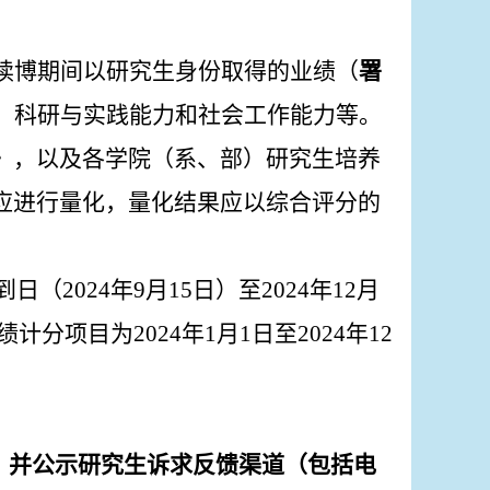
读博期间以研究生身份取得的业绩（
署
、科研与实践能力和社会工作能力等。
》，以及各学院（系、部）研究生培养
应进行量化，量化结果应以综合评分的
到日（
202
4
年
9
月
15
日）至
202
4
年
12
月
绩计分项目为
202
4
年
1
月
1
日
至
202
4
年
12
，
并公示研究生诉求反馈渠道（包括电