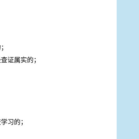
的
；
经查证属实的
；
校学习的
；