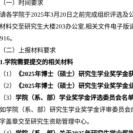
（一）时间要求
请各学院于
202
5
年
3
月
20
日之前完成组织评选及
材料交至研究生大楼
203
办公室
,
相关文件电子版
916
。
（二）上报材料要求
1.
学院
需要
提交
的
相关材料
（
1
）
《
202
5
年博士（硕士）研究生学业奖学金
（
2
）
《
202
5
年博士（硕士）研究生学业奖学金
（
3
）
学院（系、部）学业奖学金评选委员会名
如学院（系、部）研究生学业奖学金评审委员会
字盖章交至研究生资助管理中心。