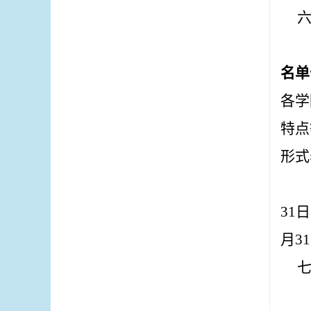
名单
各学
特点
形式
31
日
月
31