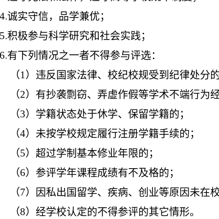
4
.
诚实守信，品学兼优；
5.
积极参与科学研究和社会实践；
6.
有下列情况之一者不得参与评选：
（
1
）违反国家法律、校纪校规受到纪律处分
（
2
）有抄袭剽窃、弄虚作假等学术不端行为
（
3
）学籍状态处于休学、保留学籍的
；
（
4
）未按学校规定履行注册学籍手续的
；
（
5
）超过学制基本修业年限的
；
（
6
）参评学年课程成绩有不及格的
；
（
7
）因私出国留学、疾病、创业等原因未在
（
8
）经学校认定的不得参评的其它情形。